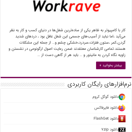
کار با کامپیوتر به ظاهر یکی از ساده‌ترین شغل‌ها در دنیای کسب و کار به نظر
می‌آید ،اما نباید از آسیب‌های جسمی این شغل غافل بود ، دردهای شدید
گردن،کمر ،ستون فقزات،سردرد،خشکی چشم و… از جمله این مشکلات
هستند.تمامی کارشناسان معتقدند ضمن رعایت اصول ارﮔﻮﻧﻮمی در نشستن و
زاویه نگاه کردن به مانیتور و … باید هر از گاهی دست از …
بیشتر بخوانید »
نرم‌افزارهای رایگان کاربردی
دانلود گوگل کروم
دانلود فایرفاکس
دانلود FlashGet
دانلود ۷zip