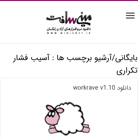
بایگانی/آرشیو برچسب ها :
آسیب فشار
تکراری
دانلود workrave v1.10