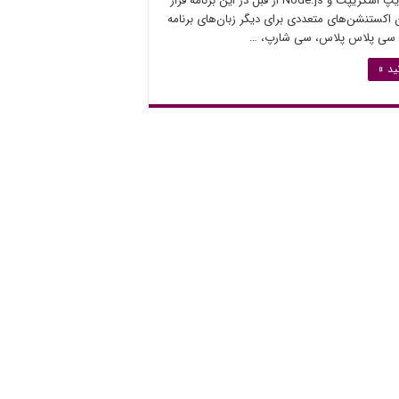
اسکریپت، تایپ اسکریپت و Node‪.js‬ از قبل در این برنامه قرار
ن اکستنشن‌های متعددی برای دیگر زبان‌های برنامه
سی پلاس پلاس، سی شارپ، …
ید »