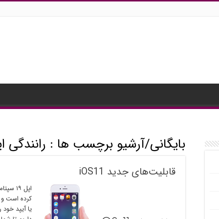
بایگانی/آرشیو برچسب ها :
رانندگی ا
قابلیت‌های جدید iOS11
کرده است و ک
یا آیپد خود ر