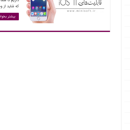
که شاید از وج
بیشتر بخوان