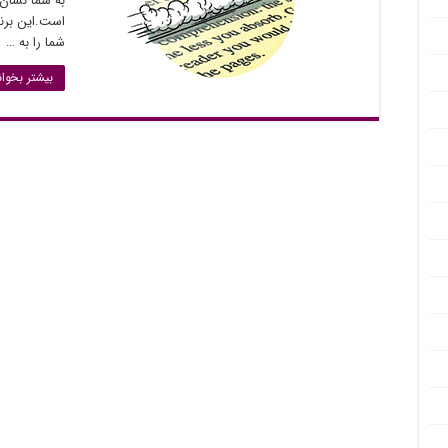
به شما نشان 
است.این برن
شما را به …
بیشتر بخوان