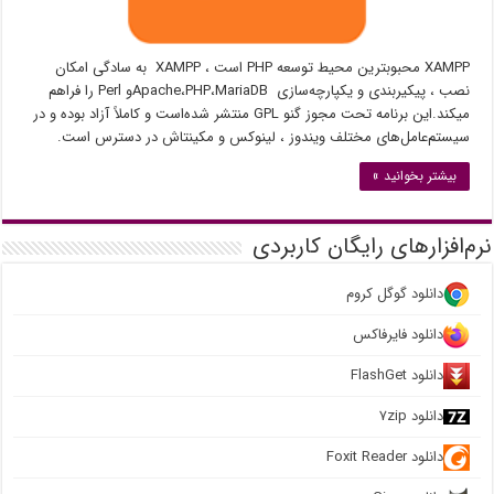
XAMPP محبوبترین محیط توسعه PHP است ، XAMPP به سادگی امکان
نصب ، پیکیربندی و یکپارچه‌سازی Apache،PHP،MariaDBو Perl را فراهم
میکند.این برنامه تحت مجوز گنو GPL منتشر شده‌است و کاملاً آزاد بوده و در
سیستم‌عامل‌های مختلف ویندوز ، لینوکس و مکینتاش در دسترس است.
بیشتر بخوانید »
نرم‌افزارهای رایگان کاربردی
دانلود گوگل کروم
دانلود فایرفاکس
دانلود FlashGet
دانلود ۷zip
دانلود Foxit Reader