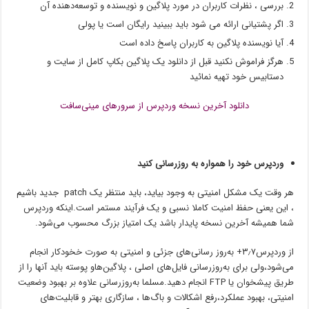
بررسی ، نظرات کاربران در مورد پلاگین و نویسنده و توسعه‌دهنده آن
اگر پشتیانی ارائه می شود باید ببینید رایگان است یا پولی
آیا نویسنده پلاگین به کاربران پاسخ داده است
هرگز فراموش نکنید قبل از دانلود یک پلاگین بکاپ کامل از سایت و
دستابیس خود تهیه نمائید
دانلود آخرین نسخه وردپرس از سرورهای مینی‌سافت
وردپرس خود را همواره به روزرسانی کنید
هر وقت یک مشکل امنیتی به وجود بیاید، باید منتظر یک patch جدید باشیم
، این یعنی حفظ امنیت کاملا نسبی و یک فرآیند مستمر است.اینکه وردپرس
شما همیشه آخرین نسخه پایدار باشد یک امتیاز بزرگ محسوب می‌شود.
از وردپرس۳٫۷+ به‌روز رسانی‌های جزئی و امنیتی به صورت خخودکار انجام
می‌شود،ولی برای به‌روزرسانی فایل‌های اصلی ، پلاگین‌هاو پوسته باید آنها را از
طریق پیشخوان یا FTP انجام دهید.مسلما به‌روزرسانی علاوه بر بهبود وضعیت
امنیتی، بهبود عملکرد،رفع اشکالات و باگ‌ها ، سازگاری بهتر و قابلیت‌های