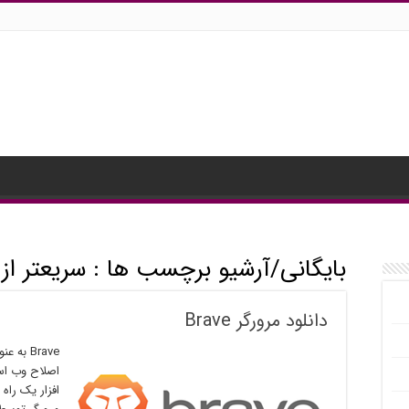
بایگانی/آرشیو برچسب ها :
سریعتر از chrome
دانلود مرورگر Brave
Brave ب
اصلاح وب است
افزار یک راه