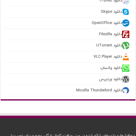
دانلود iTunes
دانلود Skype
دانلود OpenOffice
دانلود Filezilla
دانلود UTorrent
دانلود VLC Player
دانلود واتساپ
دانلود وردپرس
دانلود Mozilla Thunderbird
نرم‌افزارها و بازی‌های ارائه شده در مینی‌سافت کاملا رایگان بوده و برای نصب یا