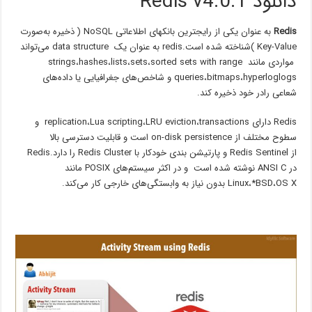
دانلود Redis v4.0.1
Redis
به عنوان یکی از رایجترین بانکهای اطلاعاتی NoSQL ( ذخیره به‌صورت
Key-Value )شناخته شده است.redis به عنوان یک data structure می‌تواند
مواردی مانند strings،hashes،lists،sets،sorted sets with range
queries،bitmaps،hyperloglogs و شاخص‌های جغرافیایی یا داده‌های
شعاعی رادر خود ذخیره کند.
Redis دارای replication،Lua scripting،LRU eviction،transactions و
سطوح مختلف از on-disk persistence است و قابلیت دسترسی بالا
از Redis Sentinel و پارتیشن بندی خودکار با Redis Cluster را دارد.Redis
در ANSI C نوشته شده است و در اکثر سیستم‌های POSIX مانند
Linux،*BSD،OS X بدون نیاز به وابستگی‌های خارجی کار می‌کند.