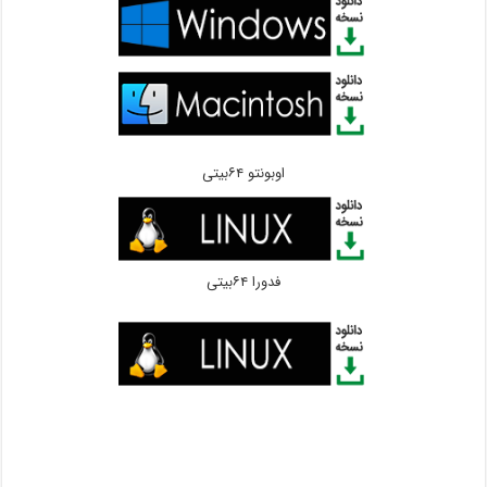
اوبونتو ۶۴بیتی
فدورا ۶۴بیتی