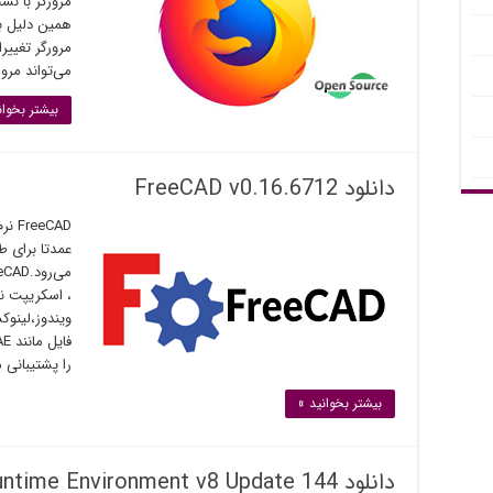
مرورگر با نس
مرورگر تغییر
می‌تواند مرو
بیشتر بخوان
دانلود FreeCAD v0.16.6712
eCAD
، اسکریپت نو
ویندوز،لینو
را پشتیبانی م
بیشتر بخوانید »
دانلود Java Runtime Environment v8 Update 144