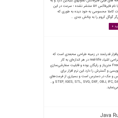
خه های قبلی فایرفاکس تفاوتهای بنیادین دارد و به
همین دلیل با نام فایرفاکس ۵۷ منتشر نشده ؛ سرعت در این
ات کاملا محسوسی به خود دیده به طوری که
رگر گوگل کروم را به چالش جدی …
ید »
Fre نرم‌افزار قدرتمند در زمینه طراحی سه‌بعدی است که
عمدتا برای طراحی اشیاء real-life در هر اندازه‌ای به کار
می‌رود.FreeCAD متن‌باز و رایگان بوده و قابلیت سفارشی‌سازی
یسی و گسترش را دارد.این نرم افزار برای
کس و مک در دسترس است و بسیاری از فرمت‌های
فایل مانند STEP, IGES, STL, SVG, DXF, OBJ, IFC, DAE و…
ی‌نماید.