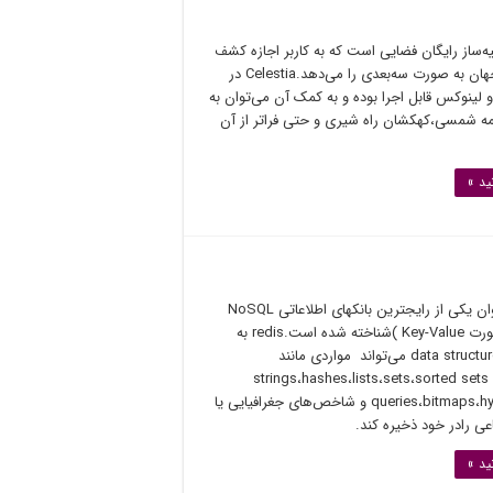
Cele شبیه‌ساز رایگان فضایی است که به کاربر اجازه کشف
زیبایی‌های جهان به صورت سه‌بعدی را می‌دهد.Celestia در
 لینوکس قابل اجرا بوده و به کمک آن می‌توان به
ه شمسی،کهکشان راه شیری و حتی فراتر از آن
ید »
Redis به عنوان یکی از رایجترین بانکهای اطلاعاتی NoSQL
( ذخیره به‌صورت Key-Value )شناخته شده است.redis به
عنوان یک data structure می‌تواند مواردی مانند
strings،hashes،lists،sets،sorted sets
queries،bitmaps،hyperloglogs و شاخص‌های جغرافیایی یا
عی رادر خود ذخیره کند.
ید »