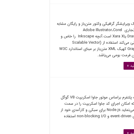
Inksc یک ویرایشگر گرافیکی وکتور متن‌باز و رایگان مشابه
نرم‌افزارهای تجاری Adobe Illustrator،Corel
Draw،Freehand یاXara X است.آنچه Inkscape را خاص و
دوست‌ داشتنی می‌کند استفاده از (Scalable Vector
Graphics (SVG کهیک XML متن‌باز بر مبنای استاندارد W3C
 فرمت بومی ‌می‌یاشد.
ید »
Node.js یک پلتفرم بر‌اساس موتور جاوا اسکریپت V8 گوگل
 امکان اجرای کد جاوا اسکریپت را در سمت
سرور فراهم می‌نماید.Node.js برای سبکی و کارآمدی خود از
تکنولوژی‌های event-driven و non-blocking I/O استفاده
ید »