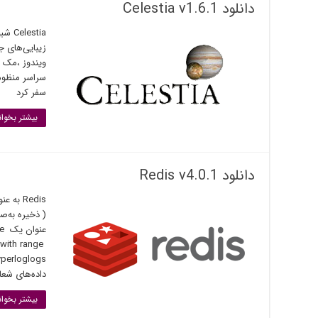
دانلود Celestia v1.6.1
stia
ویندوز ،مک و
سراسر منظوم
سفر کرد
بیشتر بخوان
دانلود Redis v4.0.1
 with range
داده‌های شعا
بیشتر بخوان