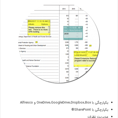
یکپارچگی با OneDrive،GoogleDrive،Dropbox،Box و Alfresco
یکپارچگی با SharePoint®
مدیریت نظرات