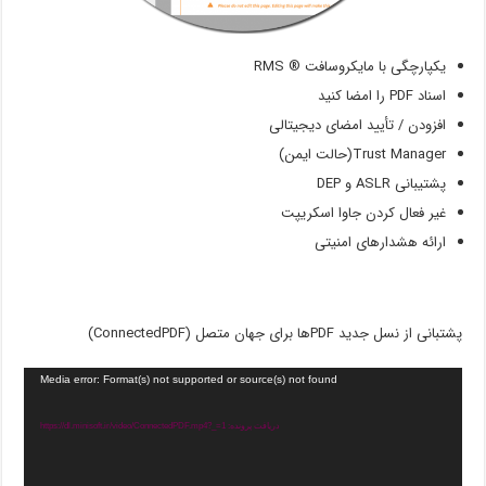
یکپارچگی با مایکروسافت ® RMS
اسناد PDF را امضا کنید
افزودن / تأیید امضای دیجیتالی
Trust Manager(حالت ایمن)
پشتیبانی ASLR و DEP
غیر فعال کردن جاوا اسکریپت
ارائه هشدارهای امنیتی
پشتبانی از نسل جدید PDFها برای جهان متصل (ConnectedPDF)
Media error: Format(s) not supported or source(s) not found
دریافت پرونده: https://dl.minisoft.ir/video/ConnectedPDF.mp4?_=1