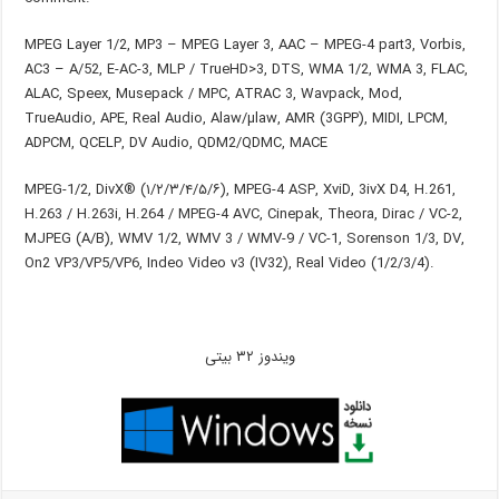
MPEG Layer 1/2, MP3 – MPEG Layer 3, AAC – MPEG-4 part3, Vorbis,
AC3 – A/52, E-AC-3, MLP / TrueHD>3, DTS, WMA 1/2, WMA 3, FLAC,
ALAC, Speex, Musepack / MPC, ATRAC 3, Wavpack, Mod,
TrueAudio, APE, Real Audio, Alaw/µlaw, AMR (3GPP), MIDI, LPCM,
ADPCM, QCELP, DV Audio, QDM2/QDMC, MACE
MPEG-1/2, DivX® (۱/۲/۳/۴/۵/۶), MPEG-4 ASP, XviD, 3ivX D4, H.261,
H.263 / H.263i, H.264 / MPEG-4 AVC, Cinepak, Theora, Dirac / VC-2,
MJPEG (A/B), WMV 1/2, WMV 3 / WMV-9 / VC-1, Sorenson 1/3, DV,
On2 VP3/VP5/VP6, Indeo Video v3 (IV32), Real Video (1/2/3/4).
ویندوز ۳۲ بیتی