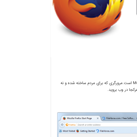
FireFox یکی از بهترین و خاطره انگیزترین مرورگرهای محصول Mozilla است.مرورگری که برای مردم ساخته شده و نه
رکجا در وب بروید.