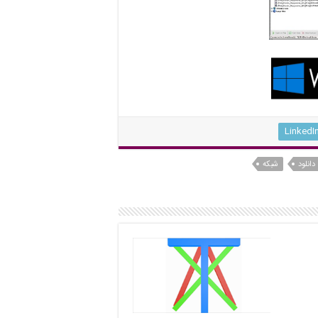
LinkedI
دانلود
شبکه