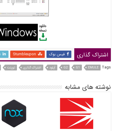
اشتراک گذاری
فیس بوک
Stumbleupon
n
Tags
EMULE
G1
G2
آپلود
اشتراک گذاری
تورنت
نوشته های مشابه