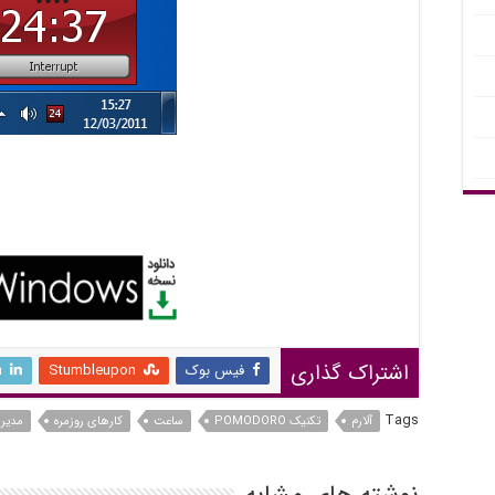
اشتراک گذاری
فیس بوک
Stumbleupon
n
Tags
آلارم
تکنیک POMODORO
ساعت
کارهای روزمره
مدیر
نوشته های مشابه