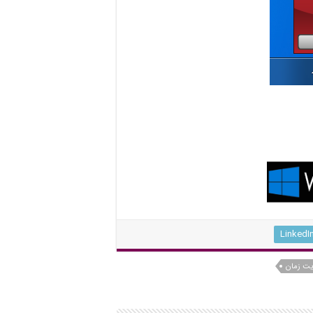
LinkedI
یت زمان