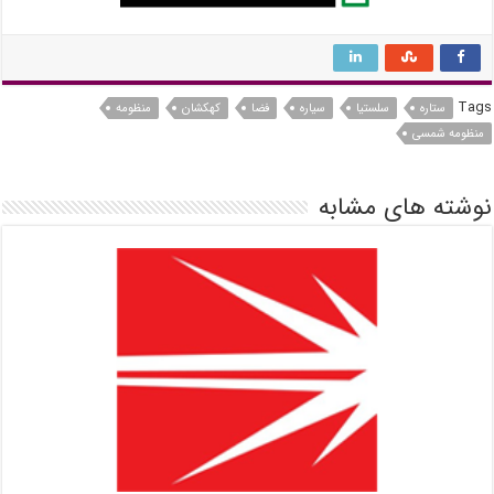
Tags
ستاره
سلستیا
سیاره
فضا
کهکشان
منظومه
منظومه شمسی
نوشته های مشابه