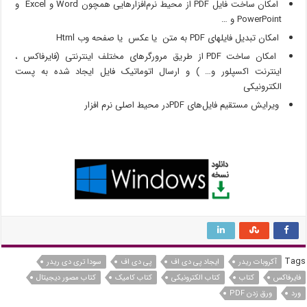
امکان ساخت فایل PDF‌ از محیط نرم‌افزارهایی همچون Word و Excel و
PowerPoint و …
امکان تبدیل فایلهای PDF به متن یا عکس یا صفحه وب Html
امکان ساخت PDF از طریق مرورگرهای مختلف اینترنتی (فایرفاکس ،
اینترنت اکسپلور و… ) و ارسال اتوماتیک فایل ایجاد شده به پست
الکترونیکی
ویرایش مستقیم فایل‌های PDF‌در محیط اصلی نرم افزار
Tags
آکروبات ریدر
ایجاد پی دی اف
پی دی اف
سودا تری دی ریدر
فایرفاکس
کتاب
کتاب الکترونیکی
کتاب کامیک
کتاب مصور دیجیتال
ورد
ورق زدن PDF