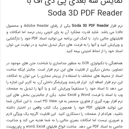
نمایش سه بعدی پی دی اف با
Soda 3D PDF Reader
نرم افزار
Soda 3D PDF Reader
یکی از رقبای Adobe Reader و محصول
Lulu می باشد. شاید قدرت عملکرد آن به پای ادوبی ریدر نرسد اما امکانات و
قابلیتهای جالبی دارد. با کمک این برنامه می توانید اسناد PDF خود را بازگشایی
و ویرایش کنید و آنها را به فرمت های دیگر تبدیل نمایید و در نهایت می توان
اسناد خود را از لحاظ امنیتی بیمه کنید.
هماهنگی با تکنولوژی OCR به منظور جداسازی یا شناخت متن های موجود در
تصاویر، بخش دیگری از قابلیت های این نرم افزار است. جالبتر اینکه ساخت
اسناد از محیط های مختلف با استفاده از پرینتر مجازی را می توان به امکانات
این نرم افزار اضافه کرد. ابزار قدرتمند ویرایشگر داخلی آن، به کاربر این اجازه را
می دهد تا اسناد خود را مستقیماً ویرایش کند و یا آنها را تبدیل به صفحات
وب یا اسناد با فرمت Word و Excel نماید. یکی از جالبترین بخش های این
نرم افزار بهره گیری از فناوری منحصر به فرد ۳D Veiw است. با این امکان شما
می توانید فایلهای PDF خود را همچون یک کتاب واقعی در اختیار داشته
باشید، هرکدام از صفحات را دستکاری کنید. این قابلیت اگرچه یک ویژگی لازم
و ضروری نیست اما امکانات بصری جالبی را به شما هدیه می کند و جذابیت
خاصی به اسناد PDF می دهد. ساخت انواع فایلهای word, Excel و پاورپوینت