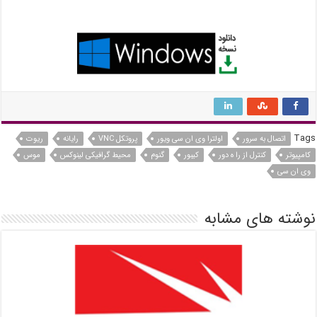
Tags
اتصال به سرور
اولترا وی ان سی ویور
پروتکل VNC
رایانه
ریوت
کامپیوتر
کنترل از را ه دور
کیبور
گنوم
محیط گرافیکی لینوکس
موس
وی ان سی
نوشته های مشابه